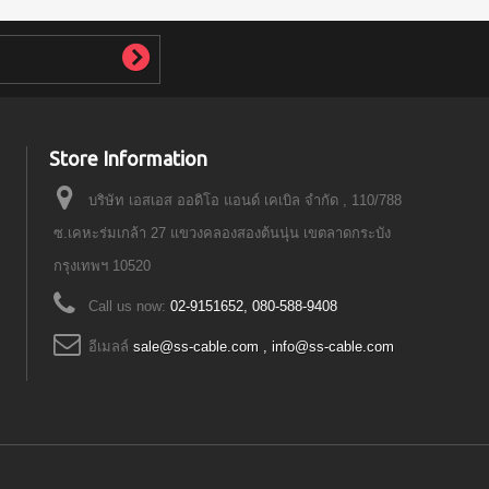
Store Information
บริษัท เอสเอส ออดิโอ แอนด์ เคเบิล จำกัด , 110/788
ซ.เคหะร่มเกล้า 27 แขวงคลองสองต้นนุ่น เขตลาดกระบัง
กรุงเทพฯ 10520
Call us now:
02-9151652, 080-588-9408
อีเมลล์
sale@ss-cable.com , info@ss-cable.com