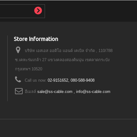
Store Information
บริษัท เอสเอส ออดิโอ แอนด์ เคเบิล จำกัด , 110/788
ซ.เคหะร่มเกล้า 27 แขวงคลองสองต้นนุ่น เขตลาดกระบัง
กรุงเทพฯ 10520
Call us now:
02-9151652, 080-588-9408
อีเมลล์
sale@ss-cable.com , info@ss-cable.com