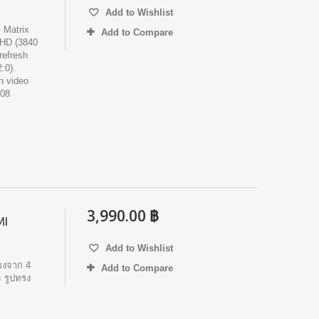
Add to Wishlist
Matrix
Add to Compare
UHD (3840
refresh
:0).
on video
408
3,990.00 ฿
MI
Add to Wishlist
ยงจาก 4
Add to Compare
 รูปทรง