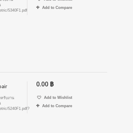
น
Add to Compare
tric/5340F1.pdf
0.00 ฿
air
Add to Wishlist
หรับงาน
น
Add to Compare
etric/5240F1.pdf?