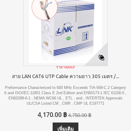
ราคาลดลง!
สาย LAN CAT6 UTP Cable ความยาว 305 เมตร /...
Preformance Characterized to 600 MHz Exceeds TIA-568-C.2 Category
6 and ISO/IEC-11801 Class E 2nd Edition and EN50173-1 IEC 61156-5 ,
EN50288-6-1 , NEMA WC66 UL , ETL , and , INTERTEK Approvals
UL/CSA Listed CM , CMR , CMP UL E197771
4,170.00 ฿
4,750.00 ฿
เพิ่มเติม