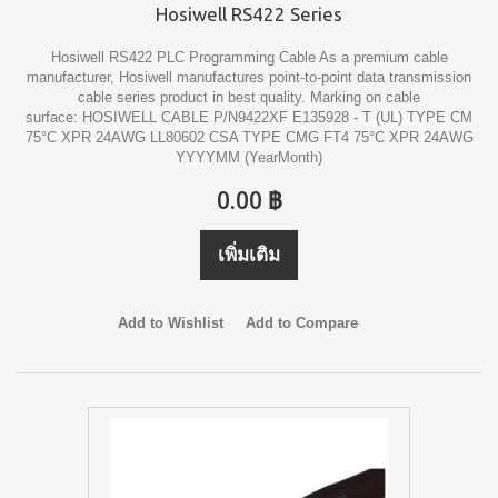
Hosiwell RS422 Series
Hosiwell RS422 PLC Programming Cable As a premium cable
manufacturer, Hosiwell manufactures point-to-point data transmission
cable series product in best quality. Marking on cable
surface: HOSIWELL CABLE P/N9422XF E135928 - T (UL) TYPE CM
75°C XPR 24AWG LL80602 CSA TYPE CMG FT4 75°C XPR 24AWG
YYYYMM (YearMonth)
0.00 ฿
เพิ่มเติม
Add to Wishlist
Add to Compare