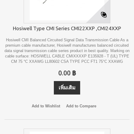
Hosiwell Type CMI Series CMI22XXP ,CMI24XXP
Hosiwell CMI Balanced Circuited Signal Data Transmission Cable As a
premium cable manufacturer, Hosiwell manufactures balanced circuited
data signal transmission cable series product in best quality. Marking on
cable surface: HOSIWELL CABLE CMIXXXXP E135928 - T (UL) TYPE
CM 75 °C XXAWG LL80602 CSA TYPE PCC FT1 75°C XXAWG
0.00 ฿
เพิ่มเติม
Add to Wishlist
Add to Compare