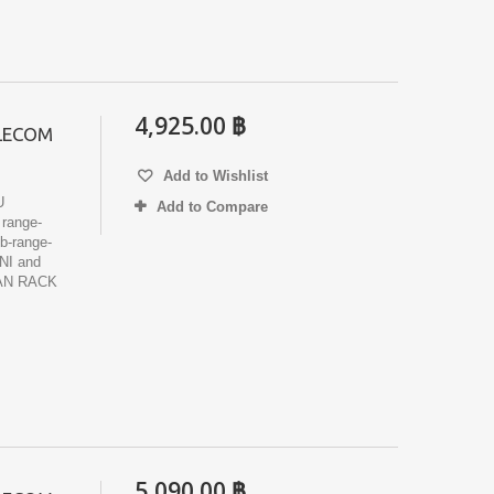
4,925.00 ฿
ELECOM
Add to Wishlist
U
Add to Compare
 range-
-range-
I and
AN RACK
5,090.00 ฿