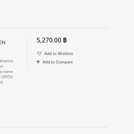
5,270.00 ฿
EN
Add to Wishlist
lvanize
Add to Compare
me
e-name
d OPEN
CK