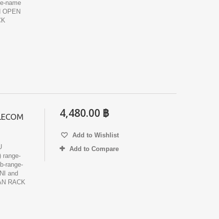
e-name
d OPEN
CK
4,480.00 ฿
ELECOM
Add to Wishlist
U
Add to Compare
) range-
-range-
I and
AN RACK