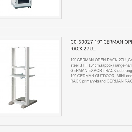
G0-60027 19” GERMAN OP
RACK 27U...
19” GERMAN OPEN RACK 27U ,Ga
steel ,H = 134cm.(appox) range-na
GERMAN EXPORT RACK sub-rang
19" GERMAN OUTDOOR, MINI an
RACK primary-brand GERMAN RA