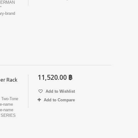
 GERMAN
"
y-brand
11,520.00 ฿
er Rack
Add to Wishlist
Two-Tone
Add to Compare
ge-name
e-name
 SERIES